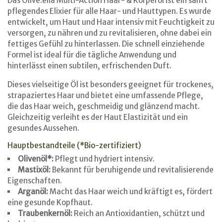
Das Olive.elia Multi-Action Haar- & Körperöl ist ein sanft
pflegendes Elixier für alle Haar- und Hauttypen. Es wurde
entwickelt, um Haut und Haar intensiv mit Feuchtigkeit zu
versorgen, zu nähren und zu revitalisieren, ohne dabei ein
fettiges Gefühl zu hinterlassen. Die schnell einziehende
Formel ist ideal für die tägliche Anwendung und
hinterlässt einen subtilen, erfrischenden Duft.
Dieses vielseitige Öl ist besonders geeignet für trockenes,
strapaziertes Haar und bietet eine umfassende Pflege,
die das Haar weich, geschmeidig und glänzend macht.
Gleichzeitig verleiht es der Haut Elastizität und ein
gesundes Aussehen.
Hauptbestandteile (*Bio-zertifiziert)
Olivenöl*:
Pflegt und hydriert intensiv.
Mastixöl:
Bekannt für beruhigende und revitalisierende
Eigenschaften.
Arganöl:
Macht das Haar weich und kräftigt es, fördert
eine gesunde Kopfhaut.
Traubenkernöl:
Reich an Antioxidantien, schützt und