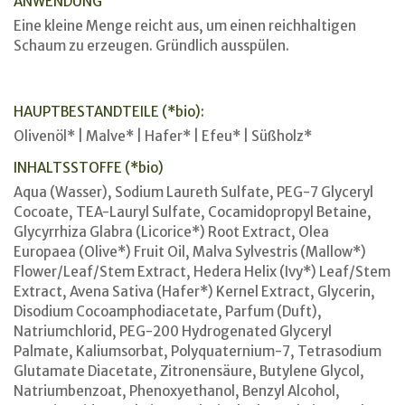
ANWENDUNG
Eine kleine Menge reicht aus, um einen reichhaltigen
Schaum zu erzeugen. Gründlich ausspülen.
HAUPTBESTANDTEILE (*bio):
Olivenöl* | Malve* | Hafer* | Efeu* | Süßholz*
INHALTSSTOFFE (*bio)
Aqua (Wasser), Sodium Laureth Sulfate, PEG-7 Glyceryl
Cocoate, TEA-Lauryl Sulfate, Cocamidopropyl Betaine,
Glycyrrhiza Glabra (Licorice*) Root Extract, Olea
Europaea (Olive*) Fruit Oil, Malva Sylvestris (Mallow*)
Flower/Leaf/Stem Extract, Hedera Helix (Ivy*) Leaf/Stem
Extract, Avena Sativa (Hafer*) Kernel Extract, Glycerin,
Disodium Cocoamphodiacetate, Parfum (Duft),
Natriumchlorid, PEG-200 Hydrogenated Glyceryl
Palmate, Kaliumsorbat, Polyquaternium-7, Tetrasodium
Glutamate Diacetate, Zitronensäure, Butylene Glycol,
Natriumbenzoat, Phenoxyethanol, Benzyl Alcohol,