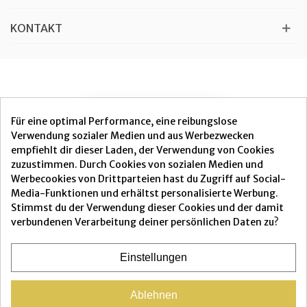
KONTAKT
VERTRAG WIDERRUFEN
Für eine optimal Performance, eine reibungslose
Verwendung sozialer Medien und aus Werbezwecken
empfiehlt dir dieser Laden, der Verwendung von Cookies
zuzustimmen. Durch Cookies von sozialen Medien und
Werbecookies von Drittparteien hast du Zugriff auf Social-
Media-Funktionen und erhältst personalisierte Werbung.
Alle Preise verstehen sich inklusive Mehrwertsteuer und
zzgl.
Stimmst du der Verwendung dieser Cookies und der damit
Versand
verbundenen Verarbeitung deiner persönlichen Daten zu?
Einstellungen
© 2025 macroviva.de | c/o AGAPE-PET/CONTE |
Ablehnen
Lustgartenstrasse 103 79589 Weil am Rhein | +41 79 404