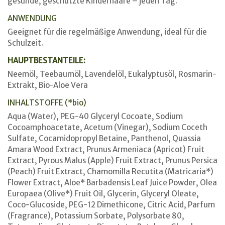
gesunde, geschützte Kinderhaare – jeden Tag.
ANWENDUNG
Geeignet für die regelmäßige Anwendung, ideal für die
Schulzeit.
HAUPTBESTANTEILE:
Neemöl, Teebaumöl, Lavendelöl, Eukalyptusöl, Rosmarin-
Extrakt, Bio-Aloe Vera
INHALTSTOFFE (*bio)
Aqua (Water), PEG-40 Glyceryl Cocoate, Sodium
Cocoamphoacetate, Acetum (Vinegar), Sodium Coceth
Sulfate, Cocamidopropyl Betaine, Panthenol, Quassia
Amara Wood Extract, Prunus Armeniaca (Apricot) Fruit
Extract, Pyrous Malus (Apple) Fruit Extract, Prunus Persica
(Peach) Fruit Extract, Chamomilla Recutita (Matricaria*)
Flower Extract, Aloe* Barbadensis Leaf Juice Powder, Olea
Europaea (Olive*) Fruit Oil, Glycerin, Glyceryl Oleate,
Coco-Glucoside, PEG-12 Dimethicone, Citric Acid, Parfum
(Fragrance), Potassium Sorbate, Polysorbate 80,