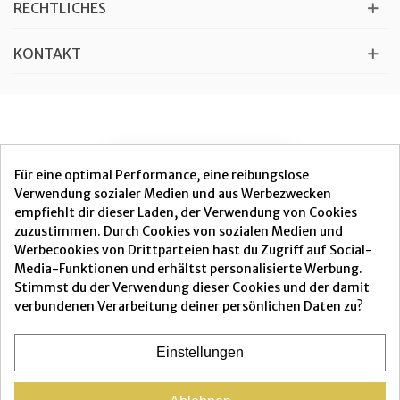
RECHTLICHES
KONTAKT
VERTRAG WIDERRUFEN
Für eine optimal Performance, eine reibungslose
Verwendung sozialer Medien und aus Werbezwecken
empfiehlt dir dieser Laden, der Verwendung von Cookies
zuzustimmen. Durch Cookies von sozialen Medien und
Werbecookies von Drittparteien hast du Zugriff auf Social-
Media-Funktionen und erhältst personalisierte Werbung.
Alle Preise verstehen sich inklusive Mehrwertsteuer und
zzgl.
Stimmst du der Verwendung dieser Cookies und der damit
Versand
verbundenen Verarbeitung deiner persönlichen Daten zu?
Einstellungen
© 2025 macroviva.de | c/o AGAPE-PET/CONTE |